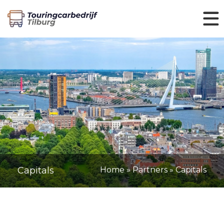
Capitals
Home
»
Partners
»
Capitals